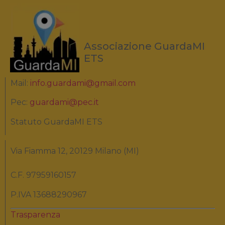
Associazione GuardaMI
ETS
Mail:
info.guardami@gmail.com
Pec:
guardami@pec.it
Statuto GuardaMI ETS
Via Fiamma 12, 20129 Milano (MI)
C.F. 97959160157
P.IVA 13688290967
Trasparenza