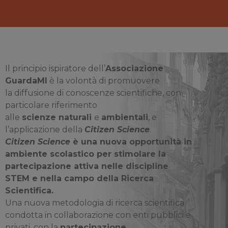
Il principio ispiratore dell’
Associazione
GuardaMI
è la volontà di promuovere
la diffusione di conoscenze scientifiche, con
particolare riferimento
alle
scienze naturali
e
ambientali
, e
l’applicazione della
Citizen Science
.
Citizen Science
è una nuova opportunità in
ambiente scolastico per stimolare la
partecipazione attiva nelle discipline
STEM e nella campo della Ricerca
Scientifica.
Una nuova metodologia di ricerca scientifica
condotta in collaborazione con enti pubblici e
privati, con la
partecipazione