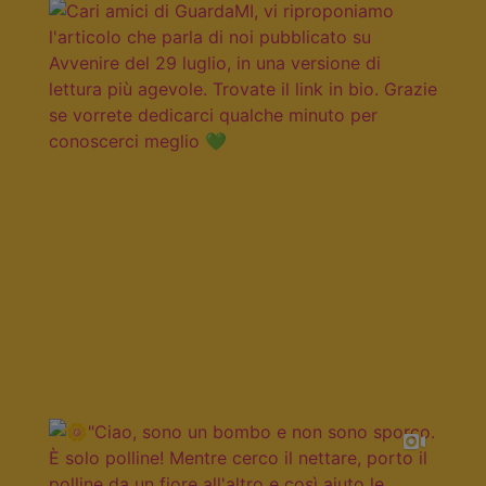
Questo si chiuderà in
7
secondi