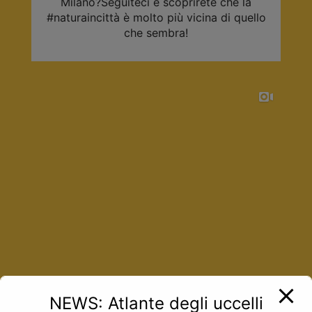
Milano?Seguiteci e scoprirete che la
#naturaincittà è molto più vicina di quello
che sembra!
NEWS: Atlante degli uccelli